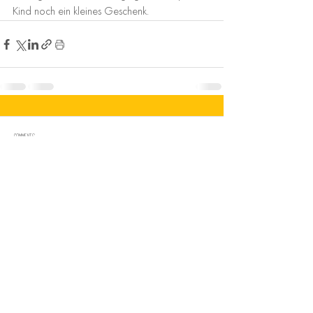
Kind noch ein kleines Geschenk.
Comments
Write a comment...
Impressum
-
Datenschutz