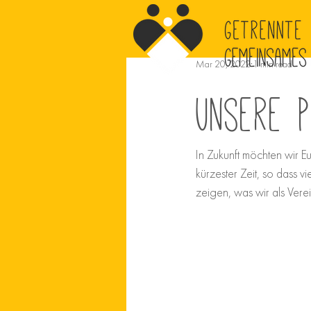
Mar 20, 2022
1 min read
Unsere 
In Zukunft möchten wir Eu
kürzester Zeit, so dass v
zeigen, was wir als Vere