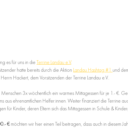
g es für uns in die 
Terrine Landau e.V
.
itzender hatte bereits durch die Aktion 
Landau Hashtag #1 
und de
 Herrn Hackert, dem Vorsitzenden der Terrine Landau e.V..
 Menschen 3x wöchentlich ein warmes Mittagessen für je 1.- €. Ge
ms aus ehrenamtlichen Helfer:innen. Weiter finanziert die Terrine au
n für Kinder, deren Eltern sich das Mittagessen in Schule & Kinderga
0.- € 
möchten wir hier einen Teil beitragen, dass auch in diesem Jah