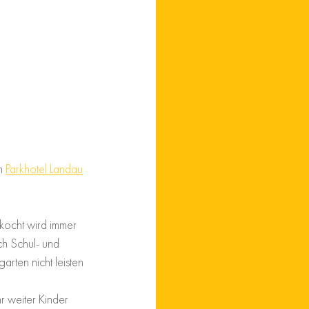
m 
Parkhotel Landau
kocht wird immer 
ch Schul- und 
rten nicht leisten 
r weiter Kinder 