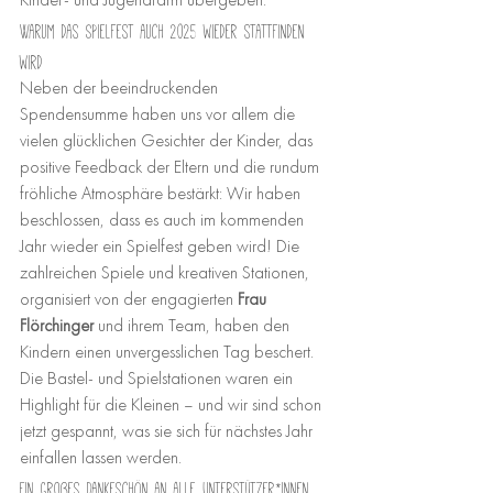
Kinder- und Jugendfarm übergeben.
Warum das Spielfest auch 2025 wieder stattfinden 
wird
Neben der beeindruckenden 
Spendensumme haben uns vor allem die 
vielen glücklichen Gesichter der Kinder, das 
positive Feedback der Eltern und die rundum 
fröhliche Atmosphäre bestärkt: Wir haben 
beschlossen, dass es auch im kommenden 
Jahr wieder ein Spielfest geben wird! Die 
zahlreichen Spiele und kreativen Stationen, 
organisiert von der engagierten 
Frau 
Flörchinger
 und ihrem Team, haben den 
Kindern einen unvergesslichen Tag beschert. 
Die Bastel- und Spielstationen waren ein 
Highlight für die Kleinen – und wir sind schon 
jetzt gespannt, was sie sich für nächstes Jahr 
einfallen lassen werden.
Ein großes Dankeschön an alle Unterstützer*innen