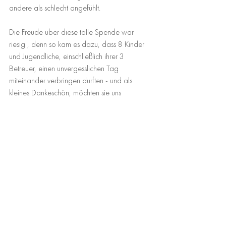
andere als schlecht angefühlt.
Die Freude über diese tolle Spende war 
riesig , denn so kam es dazu, dass 8 Kinder 
und Jugendliche, einschließlich ihrer 3 
Betreuer, einen unvergesslichen Tag 
miteinander verbringen durften - und als 
kleines Dankeschön, möchten sie uns 
unbedingt, in Form von ganz vielen bunten 
Fotos , ein Stück weit an diesem einmaligen 
Erlebnis teilhaben lassen!
Auch von unserer Seite, ein riesengroßes 
Dankeschön für die stetige Unterstützung und 
die tadellose Zusammenarbeit.