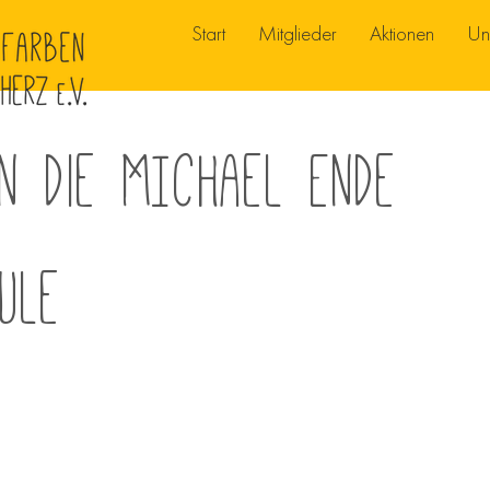
Start
Mitglieder
Aktionen
Un
n die MIchael Ende
ule