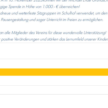
! A m 10. November 2023konnten wir der Michael Ende Grundschu
gige Spende in Höhe von 1.000.- € überreichen!
dneue und wetterfeste Sitzgruppen im Schulhof verwendet, um den
ausengestaltung und sogar Unterricht im Freien zu ermöglichen.
an alle Mitglieder des Vereins für diese wundervolle Unterstützung!
positive Veränderungen und stärken das Lernumfeld unserer Kinder.