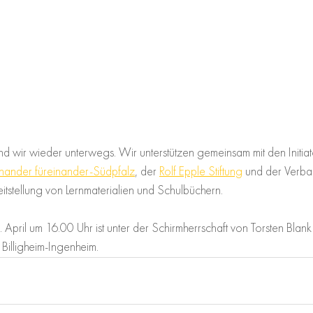
d wir wieder unterwegs. Wir unterstützen gemeinsam mit den Initiat
nander füreinander-Südpfalz
, der 
Rolf Epple Stiftung
 und der Verb
itstellung von Lernmaterialien und Schulbüchern.
ril um 16.00 Uhr ist unter der Schirmherrschaft von Torsten Blank de
 Billigheim-Ingenheim.