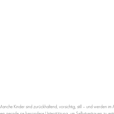
 Manche Kinder sind zurückhaltend, vorsichtig, still – und werden im A
n gerade sie besondere Unterstützung, um Selbstvertrauen zu entw