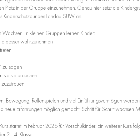
en Platz in der Gruppe einzunehmen. Genau hier setzt die Kindergr
“ des Kinderschutzbundes Landau-SÜW an.
m Wachsen. In kleinen Gruppen lernen Kinder:
hle besser wahrzunehmen
treten
“ zu sagen
n sie sie brauchen
r zuzutrauen
en, Bewegung, Rollenspielen und viel Einfühlungsvermögen werden 
 neue Erfahrungen möglich gemacht. Schritt für Schritt wachsen Mu
rs startet im Februar 2026 für Vorschulkinder. Ein weiterer Kurs fol
er 2.–4. Klasse.