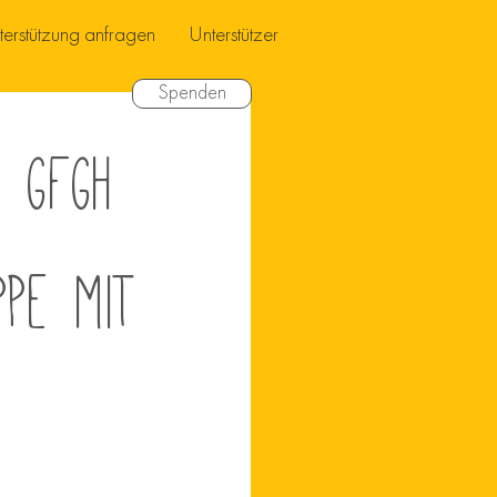
terstützung anfragen
Unterstützer
Spenden
– GFGH
ppe mit