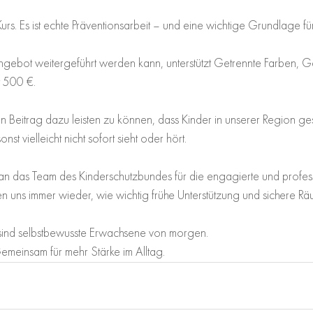
Kurs. Es ist echte Präventionsarbeit – und eine wichtige Grundlage für
Angebot weitergeführt werden kann, unterstützt Getrennte Farben,
t 500 €.
en Beitrag dazu leisten zu können, dass Kinder in unserer Region ge
st vielleicht nicht sofort sieht oder hört.
n das Team des Kinderschutzbundes für die engagierte und professi
en uns immer wieder, wie wichtig frühe Unterstützung und sichere Räu
 sind selbstbewusste Erwachsene von morgen.
emeinsam für mehr Stärke im Alltag.