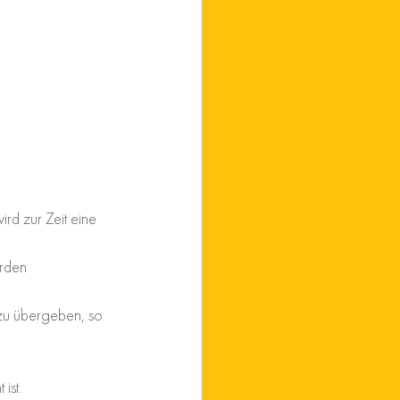
d zur Zeit eine 
rden 
zu übergeben, so 
ist.