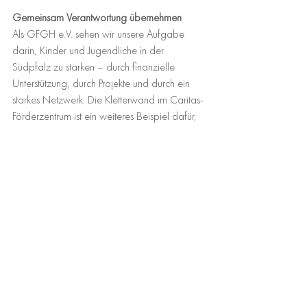
Gemeinsam Verantwortung übernehmen
Als GFGH e.V. sehen wir unsere Aufgabe 
darin, Kinder und Jugendliche in der 
Südpfalz zu stärken – durch finanzielle 
Unterstützung, durch Projekte und durch ein 
starkes Netzwerk. Die Kletterwand im Caritas-
Förderzentrum ist ein weiteres Beispiel dafür, 
wie wir gemeinsam mit engagierten Partnern 
die Lebensqualität von Kindern nachhaltig 
verbessern können.
Wir sagen DANKE an alle Mitglieder und 
Unterstützer, die solche Hilfen möglich 
machen – und wünschen den Kindern schon 
jetzt viel Freude beim Klettern, Spielen und 
Wachsen