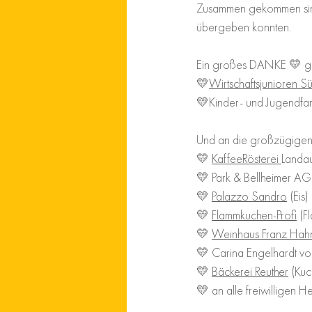
Zusammen gekommen si
übergeben konnten.
Ein großes DANKE 💛 geh
💛
Wirtschaftsjunioren S
💛
K
inder- und Jugendfa
Und an die großzügige
💛 
KaffeeRösterei 
Landau
💛 Park & Bellheimer A
💛 
Palazzo Sandro
 (Eis)
💛 
Flammkuchen-Profi
 (F
💛 
Weinhaus Franz Hah
💛 Carina Engelhardt vo
💛 
Bäckerei Reuther
 (Kuc
💛 an alle freiwilligen He