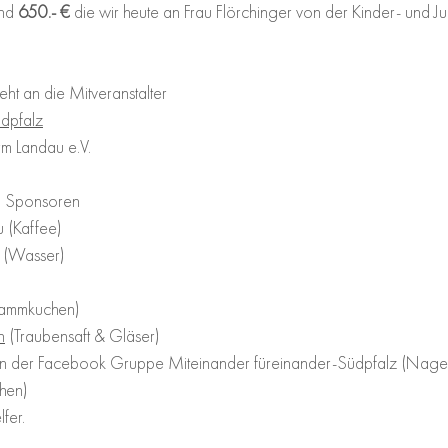
nd 
650.- €
 die wir heute an Frau Flörchinger von der Kinder- und 
t an die Mitveranstalter
üdpfalz
rm Landau e.V.
n Sponsoren
 (Kaffee)
G (Wasser)
lammkuchen)
n
 (Traubensaft & Gläser)
n der Facebook Gruppe Miteinander füreinander-Südpfalz (Nagel 
hen) 
lfer.