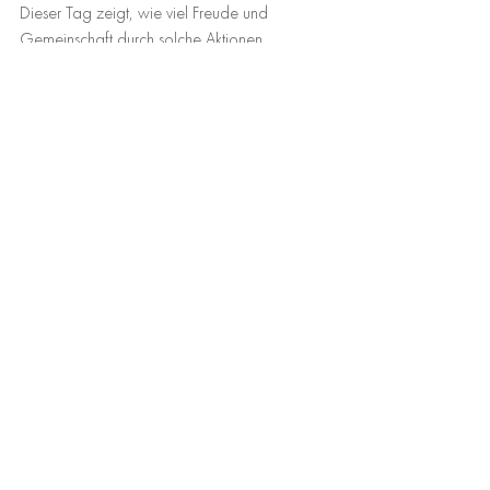
Dieser Tag zeigt, wie viel Freude und 
Gemeinschaft durch solche Aktionen 
entstehen können.
Wir freuen uns darauf, auch in Zukunft solche 
Projekte zu unterstützen und Kinder glücklich 
zu machen.
Comments
Write a comment...