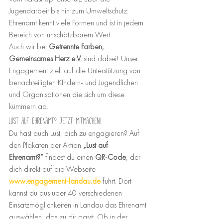
Jugendarbeit bis hin zum Umweltschutz: 
Ehrenamt kennt viele Formen und ist in jedem 
Bereich von unschätzbarem Wert.
Auch wir bei 
Getrennte Farben, 
Gemeinsames Herz e.V.
 sind dabei! Unser 
Engagement zielt auf die Unterstützung von 
benachteiligten KIndern- und Jugendlichen 
und Organisationen die sich um diese 
kümmern ab. 
Lust auf Ehrenamt? Jetzt mitmachen!
Du hast auch Lust, dich zu engagieren? Auf 
den Plakaten der Aktion 
„Lust auf 
Ehrenamt?“
 findest du einen 
QR-Code
, der 
dich direkt auf die Webseite 
www.engagement-landau.de
 führt. Dort 
kannst du aus über 40 verschiedenen 
Einsatzmöglichkeiten in Landau das Ehrenamt 
auswählen, das zu dir passt. Ob in der 