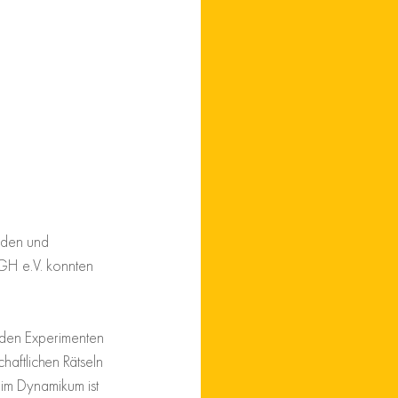
nden und 
GH e.V. konnten 
nden Experimenten 
haftlichen Rätseln 
 im Dynamikum ist 