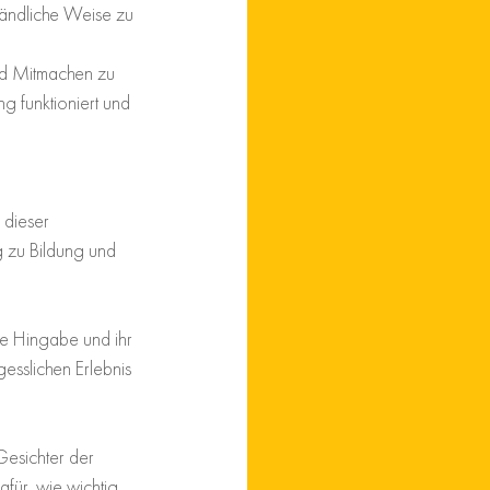
ändliche Weise zu 
nd Mitmachen zu 
g funktioniert und 
 dieser 
 zu Bildung und 
re Hingabe und ihr 
esslichen Erlebnis 
Gesichter der 
für, wie wichtig 