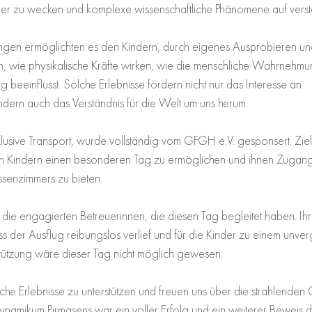
er zu wecken und komplexe wissenschaftliche Phänomene auf verst
llungen ermöglichten es den Kindern, durch eigenes Ausprobieren u
n, wie physikalische Kräfte wirken, wie die menschliche Wahrnehmun
g beeinflusst. Solche Erlebnisse fördern nicht nur das Interesse an 
dern auch das Verständnis für die Welt um uns herum.
lusive Transport, wurde vollständig vom GFGH e.V. gesponsert. Ziel
en Kindern einen besonderen Tag zu ermöglichen und ihnen Zugang
senzimmers zu bieten.
die engagierten Betreuerinnen, die diesen Tag begleitet haben. Ih
ss der Ausflug reibungslos verlief und für die Kinder zu einem unverg
tützung wäre dieser Tag nicht möglich gewesen.
lche Erlebnisse zu unterstützen und freuen uns über die strahlenden 
Dynamikum Pirmasens war ein voller Erfolg und ein weiterer Beweis da