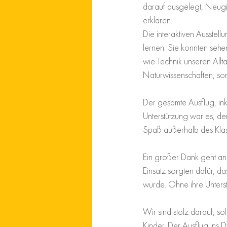
darauf ausgelegt, Neugi
erklären.
Die interaktiven Ausste
lernen. Sie konnten sehe
wie Technik unseren Allta
Naturwissenschaften, son
Der gesamte Ausflug, ink
Unterstützung war es, d
Spaß außerhalb des Klas
Ein großer Dank geht an 
Einsatz sorgten dafür, da
wurde. Ohne ihre Unters
Wir sind stolz darauf, so
Kinder. Der Ausflug ins 