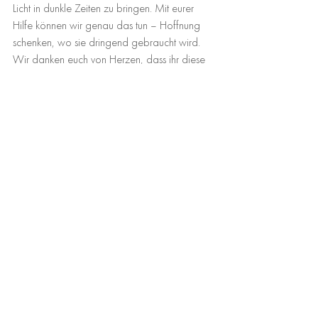
Licht in dunkle Zeiten zu bringen. Mit eurer 
Hilfe können wir genau das tun – Hoffnung 
schenken, wo sie dringend gebraucht wird.
Wir danken euch von Herzen, dass ihr diese 
Arbeit möglich macht. Gemeinsam können 
wir weiterhin solche besonderen Projekte 
unterstützen und zeigen, dass niemand allein 
ist.
Danke, dass ihr mit uns Hoffnung schenkt.
Comments