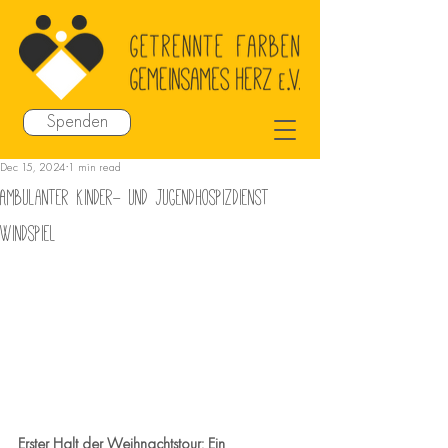
Spenden
Dec 15, 2024
1 min read
Ambulanter Kinder- und Jugendhospizdienst
Windspiel
Erster Halt der Weihnachtstour: Ein 