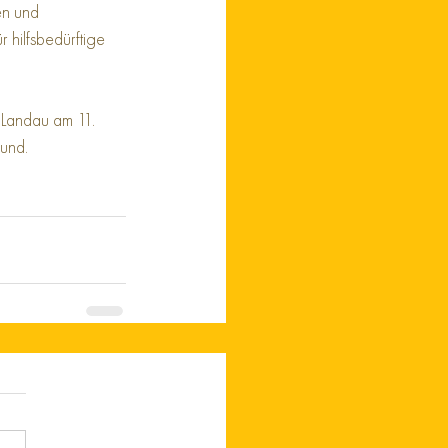
en und 
 hilfsbedürftige 
 Landau am 11. 
rund.