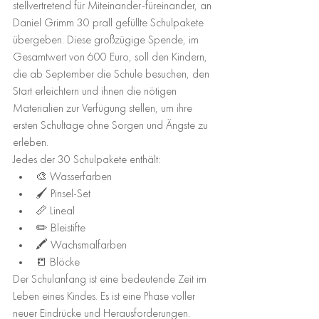
stellvertretend für Miteinander-füreinander, an 
Daniel Grimm 30 prall gefüllte Schulpakete 
übergeben. Diese großzügige Spende, im 
Gesamtwert von 600 Euro, soll den Kindern, 
die ab September die Schule besuchen, den 
Start erleichtern und ihnen die nötigen 
Materialien zur Verfügung stellen, um ihre 
ersten Schultage ohne Sorgen und Ängste zu 
erleben.
Jedes der 30 Schulpakete enthält:
🎨 Wasserfarben
🖌️ Pinsel-Set
📏 Lineal
✏️ Bleistifte
🖍️ Wachsmalfarben
📒 Blöcke
Der Schulanfang ist eine bedeutende Zeit im 
Leben eines Kindes. Es ist eine Phase voller 
neuer Eindrücke und Herausforderungen. 