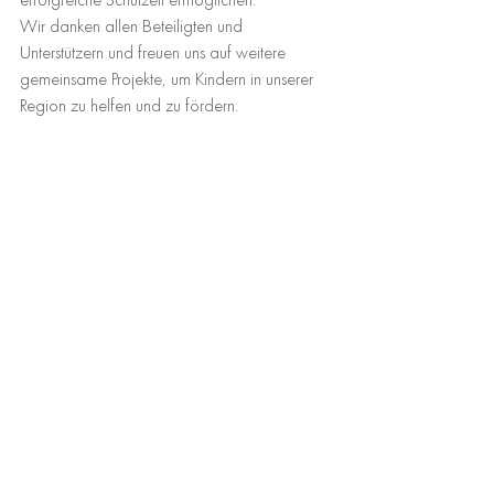
erfolgreiche Schulzeit ermöglichen.
Wir danken allen Beteiligten und 
Unterstützern und freuen uns auf weitere 
gemeinsame Projekte, um Kindern in unserer 
Region zu helfen und zu fördern.
Besucht uns auch auf unseren Social-Media-
Kanälen und bleibt auf dem Laufenden über 
unsere aktuellen Projekte und Aktionen. 
#Schulstart
#MiteinanderFüreinander
#Kinderförderung
#Schulpakete
#GFGH
#LesebärEdenkoben
#GemeinsamStark
Comments