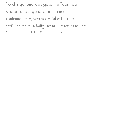
Flörchinger und das gesamte Team der 
Kinder- und Jugendfarm für ihre 
kontinuierliche, wertvolle Arbeit – und 
natürlich an alle Mitglieder, Unterstützer und 
Partner, die solche Spendenaktionen 
überhaupt möglich machen.
Die Weihnachtsspendentour führt uns in den 
kommenden Wochen noch zu weiteren 
Einrichtungen, die wir mit gezielten Spenden 
unterstützen möchten. Mehr dazu gibt es bald 
hier auf unserer Website.
Comments