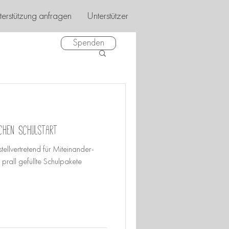
terstützung anfragen
Unterstützer
Spenden
ichen Schulstart
stellvertretend für Miteinander-
prall gefüllte Schulpakete